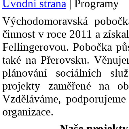
Úvodní strana
|
Programy
Východomoravská pobočk
činnost v roce 2011 a získa
Fellingerovou. Pobočka půs
také na Přerovsku. Věnuje
plánování sociálních sl
projekty zaměřené na obl
Vzděláváme, podporujeme a
organizace.
Naše projekty,