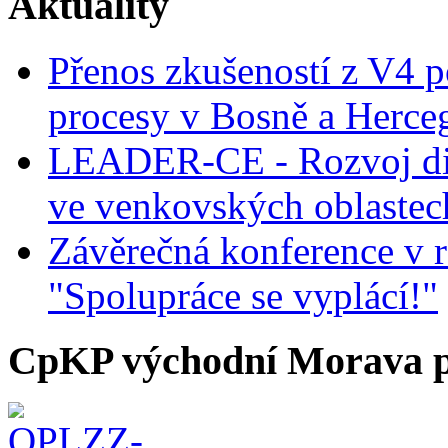
Aktuality
Přenos zkušeností z V4 p
procesy v Bosně a Herce
LEADER-CE - Rozvoj dig
ve venkovských oblastec
Závěrečná konference v r
"Spolupráce se vyplácí!"
CpKP východní Morava p