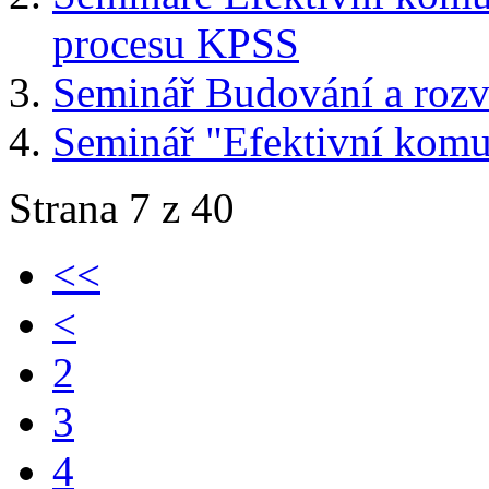
procesu KPSS
Seminář Budování a roz
Seminář "Efektivní kom
Strana 7 z 40
<<
<
2
3
4