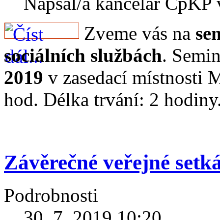
Napsal/a kancelář CpKP
Zveme vás na
se
sociálních službách
. Semin
2019
v zasedací místnosti 
hod. Délka trvání: 2 hodiny
Závěrečné veřejné setk
Podrobnosti
30. 7. 2019 10:20