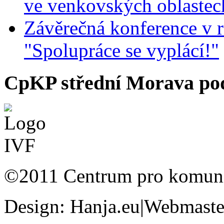
ve venkovských oblastec
Závěrečná konference v r
"Spolupráce se vyplácí!"
CpKP střední Morava pod
©2011 Centrum pro komunit
Design: Hanja.eu|Webmaster