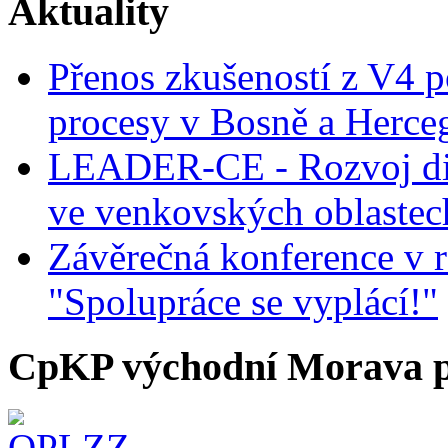
Aktuality
Přenos zkušeností z V4 p
procesy v Bosně a Herce
LEADER-CE - Rozvoj dig
ve venkovských oblastec
Závěrečná konference v r
"Spolupráce se vyplácí!"
CpKP východní Morava p