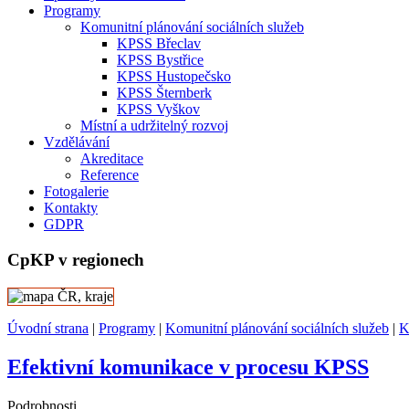
Programy
Komunitní plánování sociálních služeb
KPSS Břeclav
KPSS Bystřice
KPSS Hustopečsko
KPSS Šternberk
KPSS Vyškov
Místní a udržitelný rozvoj
Vzdělávání
Akreditace
Reference
Fotogalerie
Kontakty
GDPR
CpKP v regionech
Úvodní strana
|
Programy
|
Komunitní plánování sociálních služeb
|
K
Efektivní komunikace v procesu KPSS
Podrobnosti