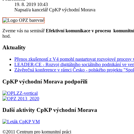
19. 8. 2019 10:43
Napsal/a kancelář CpKP východní Morava
Zveme vás na seminář
Efektivní komunikace v procesu komunitníh
hod.
Aktuality
Přenos zkušeností z V4 pomohl nastartovat rozvojové procesy
LEADER-CE - Rozvoj digitálního sociálního podnikání ve ven
Závěrečná konference v rámci Česko - polského projektu "Spol
CpKP východní Morava podpořili
Další aktivity CpKP východní Morava
©2011 Centrum pro komunitní práci