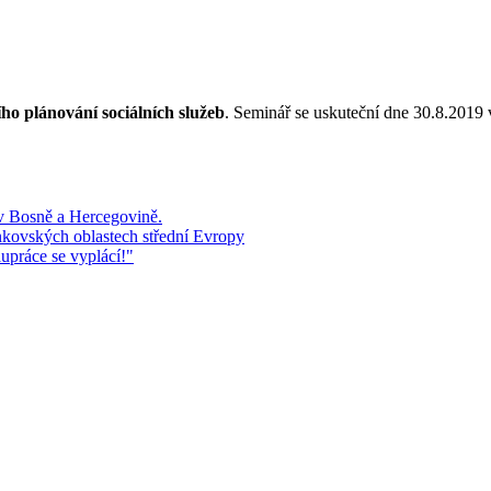
o plánování sociálních služeb
. Seminář se uskuteční dne 30.8.2019 
 v Bosně a Hercegovině.
kovských oblastech střední Evropy
upráce se vyplácí!"