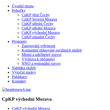
Úvodní strana
Pobočky
CpKP jižní Čechy
CpKP Severní Morava
CpKP střední Čechy
CpKP střední Morava
CpKP východní Morava
CpKP západní Čechy
Programy
Zapojování veřejnosti
Komunitní plánování sociálních služeb
Místní a udržitelný rozvoj
Výchova k občanství
NNO a regionální rozvoj
Nabídka služeb
Výroční zprávy
Publikace
Kontakty
CpKP východní Morava
CpKP východní Morava