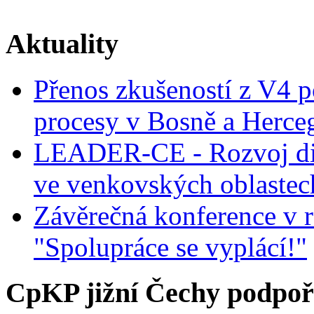
Aktuality
Přenos zkušeností z V4 p
procesy v Bosně a Herce
LEADER-CE - Rozvoj dig
ve venkovských oblastec
Závěrečná konference v r
"Spolupráce se vyplácí!"
CpKP jižní Čechy podpoři