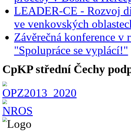
LEADER-CE - Rozvoj dig
ve venkovských oblastec
Závěrečná konference v r
"Spolupráce se vyplácí!"
CpKP střední Čechy podp