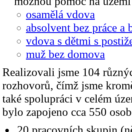
možnou pomoc na území 
osamělá vdova
absolvent bez práce a 
vdova s dětmi s posti
muž bez domova
Realizovali jsme 104 různýc
rozhovorů, čímž jsme kromě
také spolupráci v celém úz
bylo zapojeno cca 550 osob
20 pracovních skupin (ně