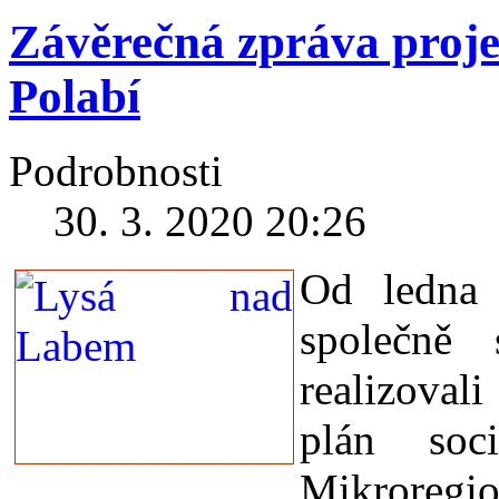
Závěrečná zpráva proj
Polabí
Podrobnosti
30. 3. 2020 20:26
Od ledna
společně
realizova
plán soc
Mikroregio