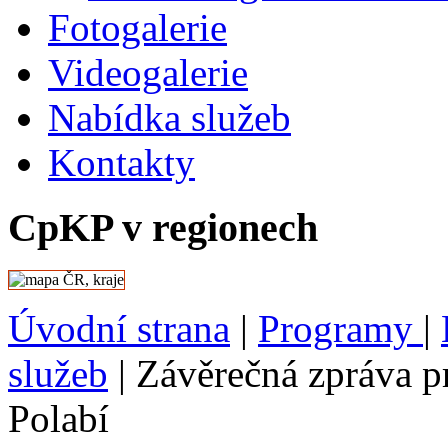
Fotogalerie
Videogalerie
Nabídka služeb
Kontakty
CpKP v regionech
Úvodní strana
|
Programy
|
služeb
|
Závěrečná zpráva 
Polabí