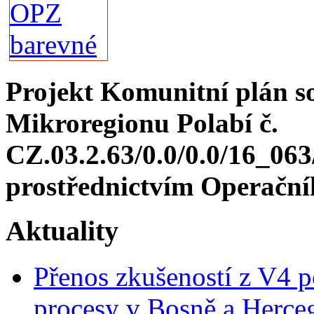
Projekt Komunitní plán so
Mikroregionu Polabí č.
CZ.03.2.63/0.0/0.0/16_06
prostřednictvím Operačn
Aktuality
Přenos zkušeností z V4 p
procesy v Bosně a Herce